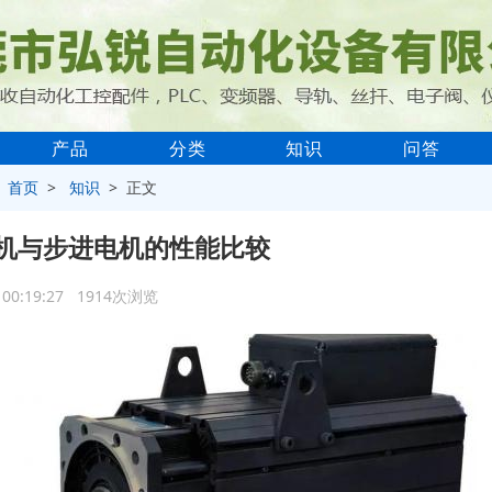
产品
分类
知识
问答
>
首页
>
知识
> 正文
机与步进电机的性能比较
3 00:19:27 1914次浏览