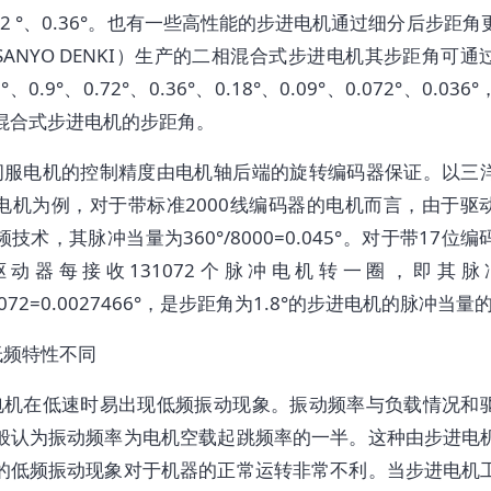
72 °、0.36°。也有一些高性能的步进电机通过细分后步距
SANYO DENKI）生产的二相混合式步进电机其步距角可通
°、0.9°、0.72°、0.36°、0.18°、0.09°、0.072°、0.03
混合式步进电机的步距角。
伺服电机的控制精度由电机轴后端的旋转编码器保证。以三
电机为例，对于带标准2000线编码器的电机而言，由于驱
技术，其脉冲当量为360°/8000=0.045°。对于带17位
驱动器每接收131072个脉冲电机转一圈，即其脉
31072=0.0027466°，是步距角为1.8°的步进电机的脉冲当量的
低频特性不同
电机在低速时易出现低频振动现象。振动频率与负载情况和
般认为振动频率为电机空载起跳频率的一半。这种由步进电
的低频振动现象对于机器的正常运转非常不利。当步进电机