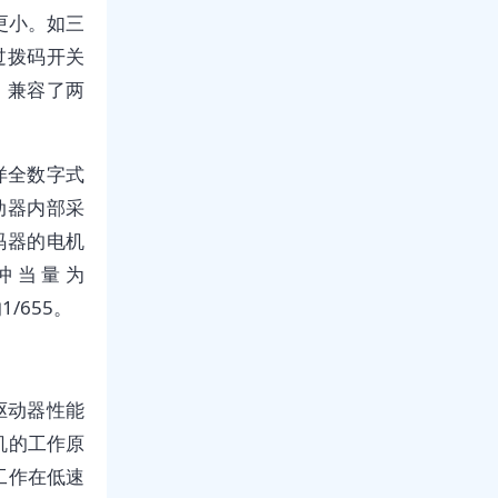
角更小。如三
过拨码开关
6°，兼容了两
洋全数字式
动器内部采
编码器的电机
冲当量为
1/655。
驱动器性能
机的工作原
工作在低速