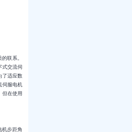
质的联系。
字式交流伺
为了适应数
流伺服电机
，但在使用
。
进电机步距角