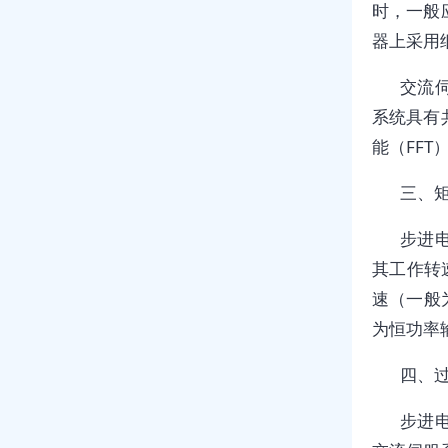
时，一般
器上采用
交流
系统具有
能（FF
三、
步进
其工作转
速（一般为
为恒功率
四、
步进