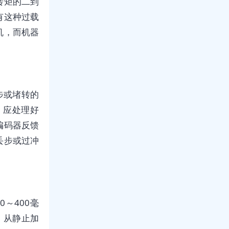
转矩的二到
有这种过载
机，而机器
步或堵转的
，应处理好
编码器反馈
丢步或过冲
～400毫
，从静止加